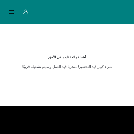
خطي
Main
لى
Menu
لمحتوى
أشياء رائعة تلوح في الأفق
شيء كبير قيد التحضير! متجرنا قيد العمل وسيتم تشغيله قريبًا!