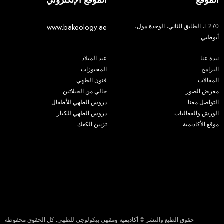
الموقع
الموقع الإلكتروني
www.bakeology.ae
E270، الطابق الثاني، الوحدة مول،
أبوظبي
نبذة عنا
عيد الميلاد
البرامج
المخبوزات
المقالات
فنون الطهي
معرض الصور
خالي من الجيلاتين
التواصل معنا
دروس الطهي للأطفال
الورش والفعاليات
دروس الطهي للكبار
موقع الأكاديمية
تزيين الكعك
حقوق الطبع والنشر © أكاديمية ومقهى بيكولوجي للطهي. كل الحقوق محفوظة