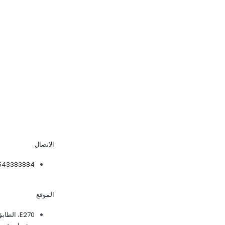
الاتصال
543383884
الموقع
E270، الط