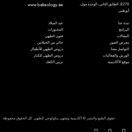
www.bakeology.ae
E270، الطابق الثاني، الوحدة مول،
أبوظبي
نبذة عنا
عيد الميلاد
البرامج
المخبوزات
المقالات
فنون الطهي
معرض الصور
خالي من الجيلاتين
التواصل معنا
دروس الطهي للأطفال
الورش والفعاليات
دروس الطهي للكبار
موقع الأكاديمية
تزيين الكعك
حقوق الطبع والنشر © أكاديمية ومقهى بيكولوجي للطهي. كل الحقوق محفوظة