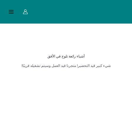
خطي
Main
لى
Menu
لمحتوى
أشياء رائعة تلوح في الأفق
شيء كبير قيد التحضير! متجرنا قيد العمل وسيتم تشغيله قريبًا!