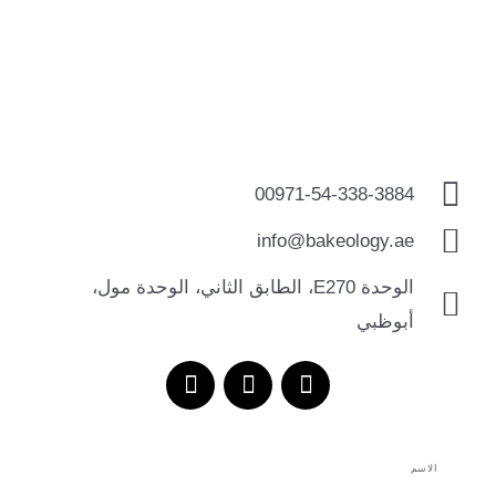
00971-54-338-3884
info@bakeology.ae
الوحدة E270، الطابق الثاني، الوحدة مول،
أبوظبي
T
I
F
i
n
a
k
s
c
t
t
e
الاسم
o
a
b
k
g
o