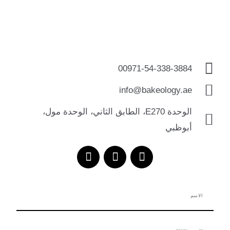
00971-54-338-3884
info@bakeology.ae
الوحدة E270، الطابق الثاني، الوحدة مول،
أبوظبي
T
I
F
i
n
a
k
s
c
t
t
e
الاسم
o
a
b
k
g
o
r
o
البريد
a
k