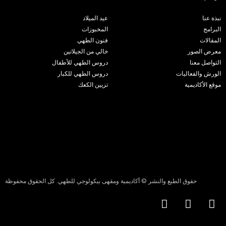
نبذة عنا
عيد الميلاد
البرامج
المخبوزات
المقالات
فنون الطهي
معرض الصور
خالي من الجيلاتين
التواصل معنا
دروس الطهي للأطفال
الورش والفعاليات
دروس الطهي للكبار
موقع الأكاديمية
تزيين الكعك
حقوق الطبع والنشر © أكاديمية ومقهى بيكولوجي للطهي. كل الحقوق محفوظة
T
I
F
i
n
a