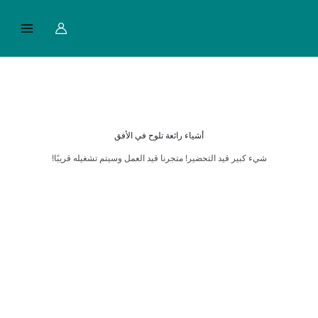
خطي
Main
لى
Menu
لمحتوى
أشياء رائعة تلوح في الأفق
شيء كبير قيد التحضير! متجرنا قيد العمل وسيتم تشغيله قريبًا!