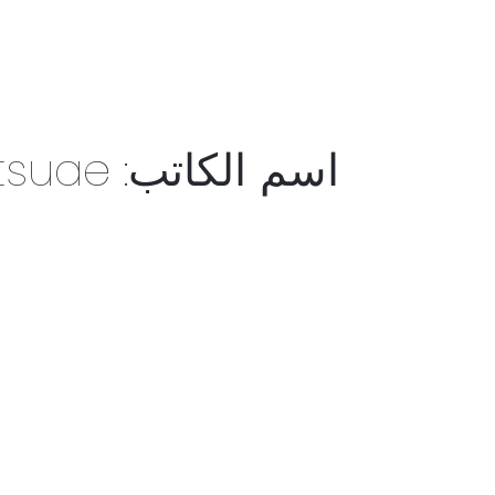
اسم الكاتب: igtsuae
أفضل
أنواع
الخبز
للرجيم