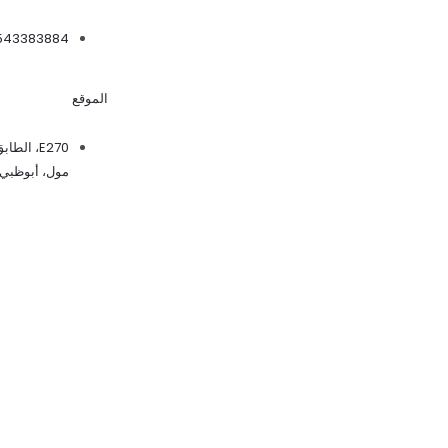
543383884
الموقع
E270، الط
مول، أبوظبي